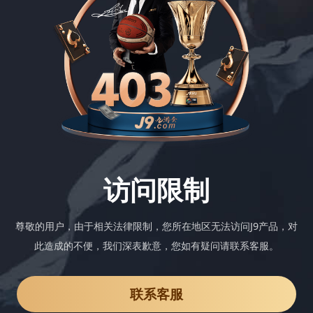
访问限制
尊敬的用户，由于相关法律限制，您所在地区无法访问J9产品，对
此造成的不便，我们深表歉意，您如有疑问请联系客服。
联系客服